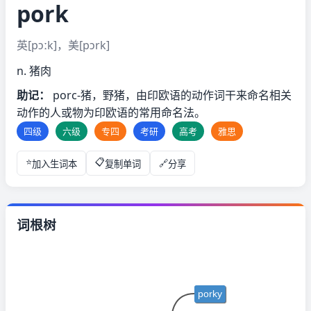
pork
英[pɔːk]，美[pɔrk]
n. 猪肉
助记：
porc-猪，野猪，由印欧语的动作词干来命名相关
动作的人或物为印欧语的常用命名法。
四级
六级
专四
考研
高考
雅思
加入生词本
复制单词
分享
词根树
porky