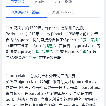
中文词源
词源网
词源（BCE）
中词源故事（钱磊）
词源（Kleins）
1. n. 猪肉。约1300年，作porc；更早用作姓氏
Porkuiller（1215年）；也作pork（1398年之前）。借
自古法语porc，同时直接源自拉丁语porcus “
猪、家猪
”
（与中古爱尔兰语orc “
猪崽
”、古普鲁士语prastian、古
斯拉夫语prasę “
猪、猪崽
”、库尔德语purs “
猪
”同源；
与FARROW “
产仔
”存在语义关联）。
1. porcelain：意大利一种外表明亮的贝壳
英语单词porcelain（瓷器）来自意大利语porcellana，
它是一种贝壳，外表有着瓷器一样明亮光泽。porcellana
来自意大利语porcella（年轻的母猪），与英语中的
pork（猪肉）同源。当意大利看到外表明亮的中国瓷器
时，就用同样有着明亮光泽的贝壳porcellana来称呼它，