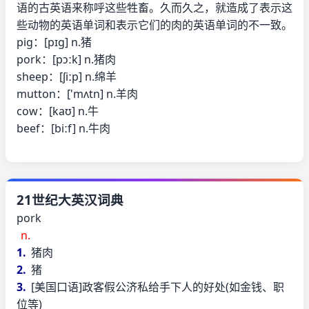
语的古英语来称呼这些牲畜。久而久之，就造成了表示这
些动物的英语单词和表示它们的肉的英语单词的不一致。
pig：[pɪg] n.猪
pork：[pɔːk] n.猪肉
sheep：[ʃiːp] n.绵羊
mutton：['mʌtn] n.羊肉
cow：[kaʊ] n.牛
beef：[biːf] n.牛肉
21世纪大英汉词典
pork
n.
1.
猪肉
2.
猪
3.
[美国口语]政客假公济私给手下人的好处(如金钱、职
位等)