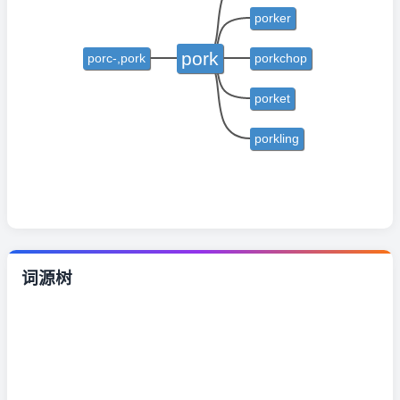
porker
pork
porc-,pork
porkchop
porket
porkling
词源树