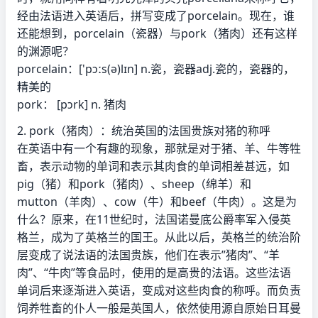
经由法语进入英语后，拼写变成了porcelain。现在，谁
还能想到，porcelain（瓷器）与pork（猪肉）还有这样
的渊源呢？
porcelain：['pɔːs(ə)lɪn] n.瓷，瓷器adj.瓷的，瓷器的，
精美的
pork： [pɔrk] n. 猪肉
2. pork（猪肉）：统治英国的法国贵族对猪的称呼
在英语中有一个有趣的现象，那就是对于猪、羊、牛等牲
畜，表示动物的单词和表示其肉食的单词相差甚远，如
pig（猪）和pork（猪肉）、sheep（绵羊）和
mutton（羊肉）、cow（牛）和beef（牛肉）。这是为
什么？原来，在11世纪时，法国诺曼底公爵率军入侵英
格兰，成为了英格兰的国王。从此以后，英格兰的统治阶
层变成了说法语的法国贵族，他们在表示”猪肉”、“羊
肉”、“牛肉”等食品时，使用的是高贵的法语。这些法语
单词后来逐渐进入英语，变成对这些肉食的称呼。而负责
饲养牲畜的仆人一般是英国人，依然使用源自原始日耳曼